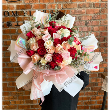
氦气气球
布置
其他
花材零售
课程
关于我们
联络我们
中文
English
© Freedom Floral 2026