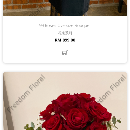
99 Roses Oversize Bouquet
花束系列
RM 899.00