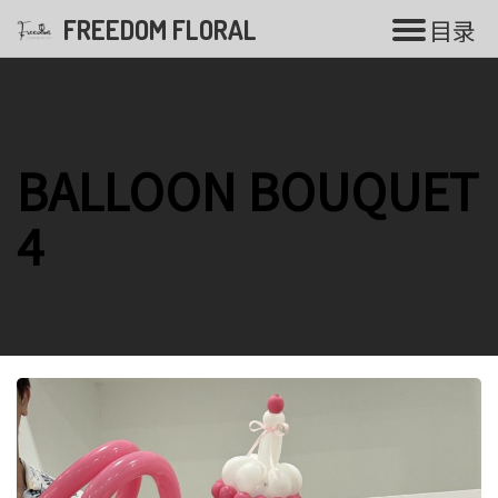
FREEDOM FLORAL
目
录
花束系列
BALLOON BOUQUET
香皂花
4
气球花束
毕业花束
开张花篮
白事花篮
婚礼系列
永生花系列