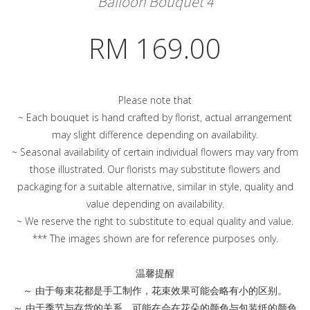
Balloon Bouquet 4
RM 169.00
Please note that
~ Each bouquet is hand crafted by florist, actual arrangement
may slight difference depending on availability.
~ Seasonal availability of certain individual flowers may vary from
those illustrated. Our florists may substitute flowers and
packaging for a suitable alternative, similar in style, quality and
value depending on availability.
~ We reserve the right to substitute to equal quality and value.
*** The images shown are for reference purposes only.
温馨提醒
～ 由于每束花都是手工制作，花束效果可能会略有小的区别。
～ 由于季节与存货的关系，可能在会在花朵的颜色与包装纸的颜色