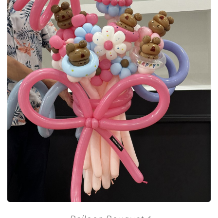
氦气气球
布置
其他
花材零售
课程
关于我们
联络我们
中文
English
© Freedom Floral 2026